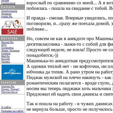
ArtSite
взрослый по сравнению со мной... А я вот
Fashionlook
побоялась - пошла на свидание с тобой. В
Graphomania
Дневник
И правда - смелая. Впервые увиделись, по
Public.Ru
поговорили, и...сразу же поехала домой, 
поближе...
Но, совсем не как в анекдоте про Машень
Rosnet.Ru
десятиклассника - лыжи-то с собой для ф
MTU
Combellga
следующей неделе, не взяла! Просто не со
Элвис Телеком
Corbina
понадобятся;-))
Mail.Ru
Google
Машенька-то анекдотная предусмотрител
Yandex
А одежки теплой нет - ни кофточки, ни п
юбчонка да топик. А рано утром на работ
Пиджак мужской на плечи накинуть - как
романтическим полагается - вроде глупо, 
Internet.Ru
носим мы теперь пиджаки хоть мальчики 
Радио "Радар"
Портал-rax.ru
Предложил ей надеть свои джинсы и свит
Так и пошла на работу - в чужих джинсах 
О сайте
не вернула больше, просто не получилос
Реклама на сайте