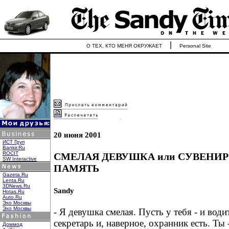
|
О ТЕХ, КТО МЕНЯ ОКРУЖАЕТ
Personal Site
20 июня 2001
ИСТ Груп
Bankir.Ru
ROCIT
СМЕЛАЯ ДЕВУШКА или CУВЕНИР
SW Interactive
ПАМЯТЬ
Gazeta.Ru
Lenta.Ru
3DNews.Ru
Sandy
Hotas.Ru
Auto.Ru
Эхо Москвы
Эхо Москвы
- Я девушка смелая. Пусть у тебя - и води
секретарь и, наверное, охранник есть. Ты 
Доммод