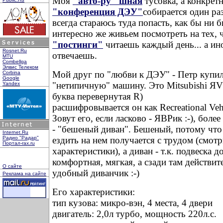
Моя
"авто-ру" шная
тусовка, а конкрет
"конференция ДЭУ"
собирается один раз
всегда стараюсь туда попасть, как бы ни б
интересно же живьем посмотреть на тех, 
"постинги"
читаешь каждый день... а ин
Rosnet.Ru
отвечаешь.
MTU
Combellga
Элвис Телеком
Мой друг по "любви к ДЭУ" - Петр купил
Corbina
Google
"нетипичную" машину. Это Mitsubishi ЯV
Yandex
буква перевернутая R)
расшифровывается он как Recreational Veh
Зовут его, если ласково - ЯВРик :-), боле
- "бешеный диван". Бешеный, потому что
Internet.Ru
Радио "Радар"
ездить на нем получается с трудом (смотр
Портал-rax.ru
характеристики), а диван - т.к. подвеска 
комфортная, мягкая, а сзади там действит
О сайте
удобный диванчик :-)
Реклама на сайте
Его характеристики:
тип кузова: микро-вэн, 4 места, 4 двери
двигатель: 2,0л турбо, мощность 220л.с.