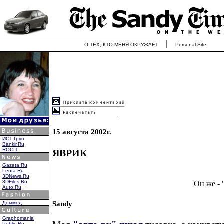
|
О ТЕХ, КТО МЕНЯ ОКРУЖАЕТ
Personal Site
15 августа 2002г.
ИСТ Груп
Bankir.Ru
ROCIT
ЯВРИК
Gazeta.Ru
Lenta.Ru
3DNews.Ru
3DFiles.Ru
Он же -
Auto.Ru
Sandy
Доммод
Graphomania
Public.Ru