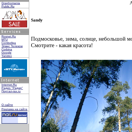
Graphomania
Public.Ru
Sandy
Rosnet.Ru
Подмосковье, зима, солнце, небольшой мо
MTU
Combellga
Смотрите - какая красота!
Элвис Телеком
Corbina
Google
Yandex
Internet.Ru
Радио "Радар"
Портал-rax.ru
О сайте
Реклама на сайте