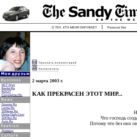
|
О ТЕХ, КТО МЕНЯ ОКРУЖАЕТ
Personal Site
2 марта 2003 г.
ИСТ Груп
Bankir.Ru
ROCIT
КАК ПРЕКРАСЕН ЭТОТ МИР...
Copyrighter.Ru
Gazeta.Ru
Lenta.Ru
3DNews.Ru
Н
Digita-Daily.Com
Что господь созд
3DFiles.Ru
Auto.Ru
Потому что без них о
Доммод