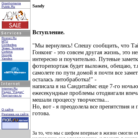
Graphomania
Sandy
Public.Ru
Вступление.
Rosnet.Ru
MTU
"Мы вернулись! Спешу сообщить, что Та
Combellga
Элвис Телеком
Гонконг - это совсем другая жизнь, это н
Corbina
Google
интересно и поучительно. Путевые заметк
Yandex
фоторепортаж будет выложен, обещаю, т.к
самолете по пути домой я почти все замет
осталась литобработка!" -
написала я на Сандитаймс еще 7-го ночью,
Internet.Ru
ежесекундные проблемы отодвигали впеч
Радио "Радар"
Портал-rax.ru
мешали процессу творчества...
Но, вот - я преодолела все препятствия и 
О сайте
готова.
Реклама на сайте
За то, что мы с шефом впервые в жизни смогли от