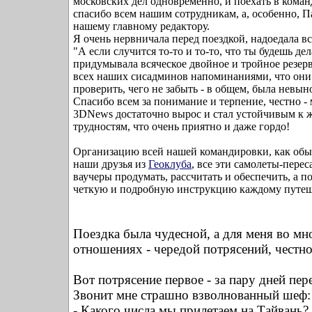
московских дел одновременно, и поехать в коман
спасибо всем нашим сотрудникам, а, особенно, 
нашему главному редактору.
Я очень нервничала перед поездкой, надоедала вс
"А если случится то-то и то-то, что ты будешь дел
придумывала всяческое двойное и тройное резер
всех наших сисадминов напоминаниями, что они
проверить, чего не забыть - в общем, была невыно
Спасибо всем за понимание и терпение, честно - 
3DNews достаточно вырос и стал устойчивым к
трудностям, что очень приятно и даже гордо!
Организацию всей нашей командировки, как обыч
наши друзья из
Геоклуба
, все эти самолеты-перес
ваучеры продумать, рассчитать и обеспечить, а п
четкую и подробную инструкцию каждому путеш
Поездка была чудесной, а для меня во мн
отношениях - чередой потрясений, честно
Вот потрясение первое - за пару дней пере
Звонит мне страшно взволнованный шеф:
- Какого числа мы прилетаем на Тайвань?