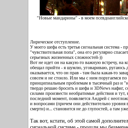
"Новые мандарины" - в моем псевдоанглийск
Лирическое отступление.
У моего шефа есть третья сигнальная система - пр
"чувствительная попа", она его регулярно спасае
серьезных жизненных сложностей-))
Вот не идет он на какую-то важную встречу, на 
обещал прийти - я шумлю, уговариваю, ругаюсь д
оказывается, что он прав - там была какая-то зав
совсем и не стоило. Или мы с ним поругаемся по
принципиальным проблемам в тысячный раз и "на
твердо решаю бросить и шефа и 3DNews нафиг, с
силами произвести необратимые действия и тут, 
последний момент, появляется Андрей с неотл
и вопросами (причем они действительно уровня
смерти) и... становится не до глупостей, а там уж
Так вот, кстати, об этой самой дополните
сигнальной системе - прошли мы безмерн