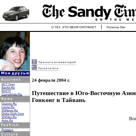
|
О ТЕХ, КТО МЕНЯ ОКРУЖАЕТ
Personal Site
24 февраля 2004 г.
ИСТ Груп
Bankir.Ru
ROCIT
Путешествие в Юго-Восточную Азию
Copyrighter.Ru
Гонконг и Тайвань
Gazeta.Ru
Lenta.Ru
3DNews.Ru
Digita-Daily.Com
3DFiles.Ru
Вос
Auto.Ru
Доммод