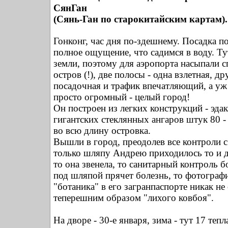
СянГан
(Сянь-Ган по старокитайским картам).
Гонконг, час дня по-здешнему. Посадка по
полное ощущение, что садимся в воду. Ту
земли, поэтому для аэропорта насыпали 
остров (!), две полосы - одна взлетная, др
посадочная и трафик впечатляющий, а уж
просто огромный - целый город!
Он построен из легких конструкций - эда
гигантских стеклянных ангаров штук 80 -
во всю длину островка.
Вышли в город, преодолев все контроли с
только шляпу Андрею приходилось то и д
то она звенела, то санитарный контроль б
под шляпой прячет болезнь, то фотограф
"ботаника" в его загранпаспорте никак не 
теперешним образом "лихого ковбоя".
На дворе - 30-е января, зима - тут 17 тепла