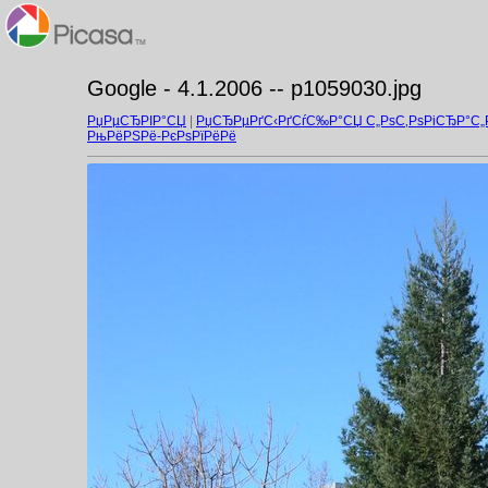
Google - 4.1.2006 -- p1059030.jpg
РџРµСЂРІР°СЏ
|
РџСЂРµРґС‹РґСѓС‰Р°СЏ С„РѕС‚РѕРіСЂР°С
РњРёРЅРё-РєРѕРїРёРё