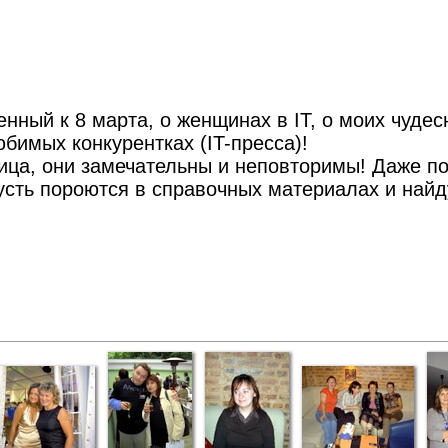
нный к 8 марта, о женщинах в IT, о моих чуде
юбимых конкурентках (IT-пресса)!
лица, они замечательны и неповторимы! Даже по
сть пороются в справочных материалах и найду