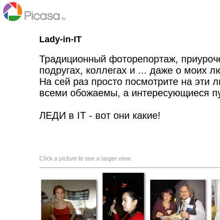
Lady-in-IT
Традиционный фоторепортаж, приуроче
подругах, коллегах и ... даже о моих л
На сей раз просто посмотрите на эти 
всеми обожаемы, а интересующиеся пу
ЛЕДИ в IT - вот они какие!
Click a picture to see a larger view.