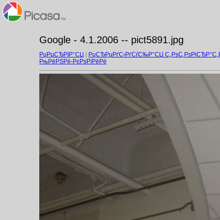
Google - 4.1.2006 -- pict5891.jpg
РџРµСЂРІР°СЏ
|
РџСЂРµРґС‹РґСѓС‰Р°СЏ С„РѕС‚РѕРіСЂР°С
РњРёРЅРё-РєРѕРїРёРё