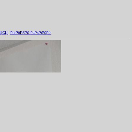
СЏСЏ
|
РњРёРЅРё-РєРѕРїРёРё