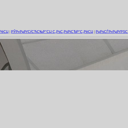
„РёСЏ
|
РЎР»РµРґСѓСЋС‰Р°СЏ С„РѕС‚РѕРіСЂР°С„РёСЏ
|
РџРѕСЃР»РµРґРЅ