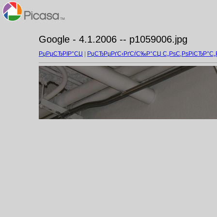
Google - 4.1.2006 -- p1059006.jpg
РџРµСЂРІР°СЏ
|
РџСЂРµРґС‹РґСѓС‰Р°СЏ С„РѕС‚РѕРіСЂР°С