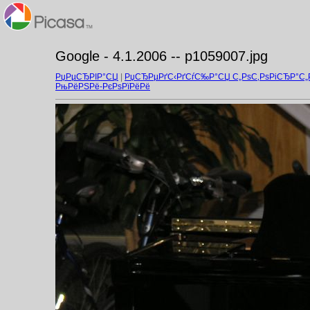
Google - 4.1.2006 -- p1059007.jpg
РџРµСЂРІР°СЏ
|
РџСЂРµРґС‹РґСѓС‰Р°СЏ С„РѕС‚РѕРіСЂР°С
РњРёРЅРё-РєРѕРїРёРё